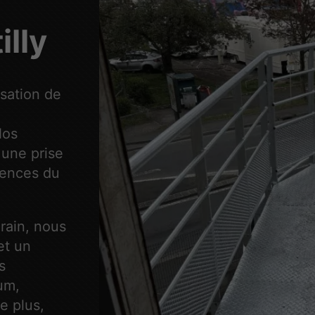
illy
isation de
Nos
 une prise
gences du
rain, nous
et un
s
um,
e plus,