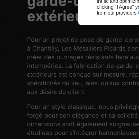
garde-corps
traffic and optimizi
clicking "I Agree" 
extérieur à Chant
from our providers
Pour un projet de pose de garde-corp
à Chantilly, Les Métalliers Picards s’e
créer des ouvrages résistants face au
intempéries. La fabrication de garde-
extérieurs est conçue sur mesure, ré
spécificités du lieu, ainsi qu’aux contr
aux désirs du client.
Pour un style classique, nous privilégi
forgé pour son élégance et sa solidité
dimensions sont également soigneus
étudiées pour s'intégrer harmonieus