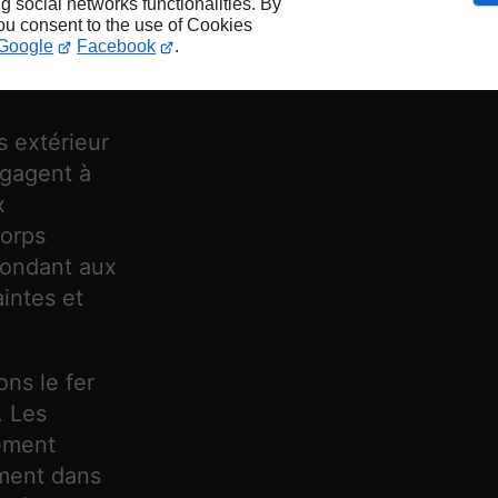
ng social networks functionalities. By
you consent to the use of Cookies
illy
Google
Facebook
.
s extérieur
ngagent à
x
corps
pondant aux
aintes et
ons le fer
. Les
ement
ement dans