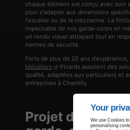
chaque élément est conçu avec soin e
pour s'adapter aux dimensions spécif
l'escalier ou de la mezzanine. La finiti
impeccable de nos garde-corps en mé
un rendu visuel attrayant tout en resp
normes de sécurité.
Forts de plus de 20 ans d’expérience,
Métalliers
Picards assurent des solu
qualité, adaptées aux particuliers et a
entreprises à Chantilly.
Your priva
Projet de pose d
We use Cookies to
personalising conte