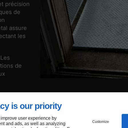
t précision
iques de
on
tal assure
ectant les
 Les
tions de
ux
cy is our priority
e
 improve user experience by
Customize
nt and ads, as well as analyzing