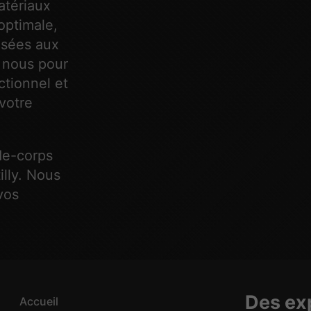
matériaux
optimale,
posées aux
à nous pour
ctionnel et
votre
de-corps
lly. Nous
vos
Des exp
Accueil