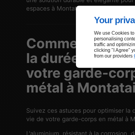
une solution durable et élégante pour
espaces à Montataire.
Your priva
We use Cookies to
Comment optimi
personalising conte
traffic and optimizi
clicking "I Agree" 
la durée de vie 
from our providers
votre garde-cor
métal à Montatai
Suivez ces astuces pour optimiser la 
vie de votre garde-corps en métal à M
L'aluminium, résistant à la corrosion,