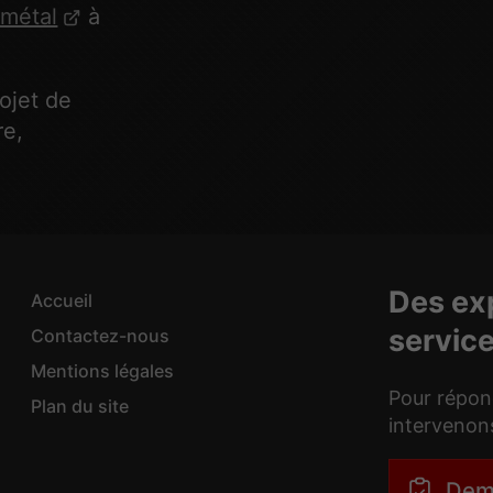
 métal
à
ojet de
re,
Des exp
Accueil
service
Contactez-nous
Mentions légales
Pour répond
Plan du site
intervenon
Dem