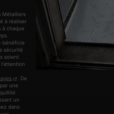
 Métalliers
é à réaliser
s à chaque
rps
e bénéficie
a sécurité
ls soient
l’attention
rages
. De
 par une
uillité
issant un
sez dans