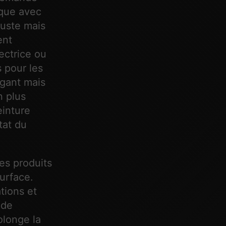
ique avec
buste mais
ent
ectrice ou
 pour les
égant mais
n plus
einture
état du
les produits
urface.
tions et
 de
olonge la