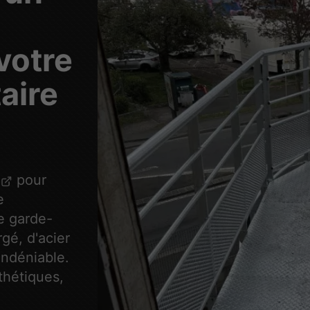
votre
aire
pour
e
e garde-
rgé, d'acier
indéniable.
thétiques,