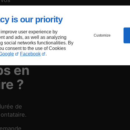
 vos
cy is our priority
 improve user experience by
Customize
ser
nt and ads, as well as analyzing
ng social networks functionalities. By
you consent to the use of Cookies
de
Google
Facebook
.
ps en
re ?
durée de
ontataire.
 demande